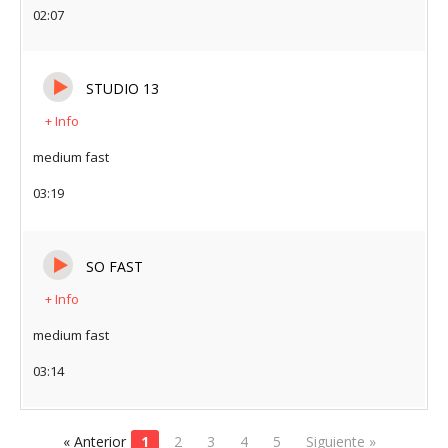
02:07
STUDIO 13
+ Info
medium fast
03:19
SO FAST
+ Info
medium fast
03:14
« Anterior
1
2
3
4
5
Siguiente »